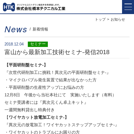
トップ
お知らせ
News
新着情報
セミナー
2018.12.04
富山から最新加工技術セミナ-発信2018
【平面研削盤セミナ-】
『次世代研削加工に挑戦！異次元の平面研削盤セミナ-』
・マイクロバブル発生装置で結果が出なかった方
・平面研削盤の生産性アップにお悩みの方
12月8日 午後から当社本社にて 実施いたします（有料）
セミナ受講者には『異次元くん卓上キット』
一週間無料貸出し特典付き
【
ワイヤカット放電加工セミナ-】
『異次元の放電加工！ワイヤカットステップアップセミナ-』
・ワイヤカットのトラブルにお困りの方